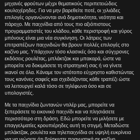
μηχανές φρούτων μέχρι θεματικούς περιπετειώδεις
κουλοχέρηδες. Για να μην βαρεθείτε ποτέ, οι χιλιάδες
επιλογές οργανώνονται ανά δημοτικότητα, νεότητα και
πάροχο. Με παιχνίδια από τους πιο αξιόπιστους
προγραμματιστές του κλάδου, κάθε περιστροφή και γύρος
μπόνους είναι μια νέα συγκίνηση. Οι λάτρεις των
επιτραπέζιων παιχνιδιών θα βρουν πολλές επιλογές στο
καζίνο μας. Υπάρχουν τόσο κλασικές όσο και σύγχρονες
εκδόσεις ρουλέτας, μπλάκτζακ και μπακαρά, ώστε να
μπορείτε να δοκιμάσετε τη στρατηγική σας ή να γίνετε
ικανοί σε όλα. Κάναμε τον ιστότοπο εύχρηστο καθιστώντας
τους κανόνες σαφείς και σχεδιάζοντας κάθε τραπέζι ώστε
να λειτουργεί καλά τόσο σε τηλέφωνα όσο και σε
υπολογιστές.
Με τα παιχνίδια ζωντανών ντιλέρ μας, μπορείτε να
ξεπεράσετε το εικονικό παιχνίδι και να πλησιάσετε
περισσότερο στη δράση. Εδώ μπορείτε να μιλήσετε με
επαγγελματίες κρουπιέρηδες αυτή τη στιγμή. Μεταδώστε
μπλάκτζακ, ρουλέτα και τηλεπαιχνίδια σε υψηλή ευκρίνεια
για να νιώσετε ότι βρίσκεστε πραγματικά σε καζίνο.