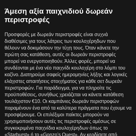
Άμεση αξία παιχνιδιού δωρεάν
περιστροφές
Προσφορές με δωρεάν περιστροφές είναι συχνά
διαθέσιμες για τους λάτρεις των κουλοχέρηδων που
θέλουν να δοκιμάσουν την τύχη τους. Όταν κάνετε την
πρώτη σας κατάθεση, αυτές οι δωρεάν περιστροφές
μπορεί να ενεργοποιηθούν. Άλλες φορές, μπορεί να
συνδέονται με ένα νέο παιχνίδι κουλοχέρη στο λόμπι του
καζίνο. Διατηρούμε σαφείς ημερομηνίες λήξης και λογικές
ελάχιστες απαιτήσεις στοιχήματος για κάθε σετ δωρεάν
περιστροφών. Για παράδειγμα, για να πληροίτε τις
προϋποθέσεις, συνήθως χρειάζεται να κάνετε κατάθεση
τουλάχιστον €10. Οι καμπάνιες δωρεάν περιστροφών
παραμένουν ένα από τα καλύτερα πράγματα που έχουμε να
προσφέρουμε. Οι επιλέξιμοι παίκτες μπορούν να
χρησιμοποιήσουν αυτές τις περιστροφές αμέσως σε
συγκεκριμένα παιχνίδια κουλοχέρηδων όπως το
«Starburst» ή το «Gonzo's Quest». Αν κερδίσετε από