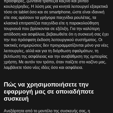
προσφορές, ζωντανά τραπέζια καζίνο και βίντεο
κουλοχέρηδες. Η λύση μας για κινητά λειτουργεί εξαιρετικά
τόσο σε tablet όσο και σε smartphone, ώστε είναι ιδανική
είτε σας αρέσουν τα γρήγορα παιχνίδια ρουλέτας, τα
κλασικά επιτραπέζια παιχνίδια είτε η παρακολούθηση
τουρνουά που βρίσκονται σε εξέλιξη. Για την καλύτερη
απόδοση και ασφάλεια, βεβαιωθείτε ότι η συσκευή σας έχει
την πιο πρόσφατη έκδοση λειτουργικού συστήματος. Οι
τακτικές ενημερώσεις δεν προγραμματίζονται μόνο για νέες
λειτουργίες, αλλά και για τη διόρθωση σφαλμάτων, τη
βελτίωση της ασφάλειας και την αναβάθμιση της εμπειρίας
χρήστη. Με αυτόν τον τρόπο, όταν παίζετε στο καζίνο μας,
λαμβάνετε τόσο νέες ιδέες όσο και ασφάλεια.
Πώς να χρησιμοποιήσετε την
εφαρμογή μας σε οποιαδήποτε
συσκευή
Ανεξάρτητα από το μοντέλο της συσκευής σας, η