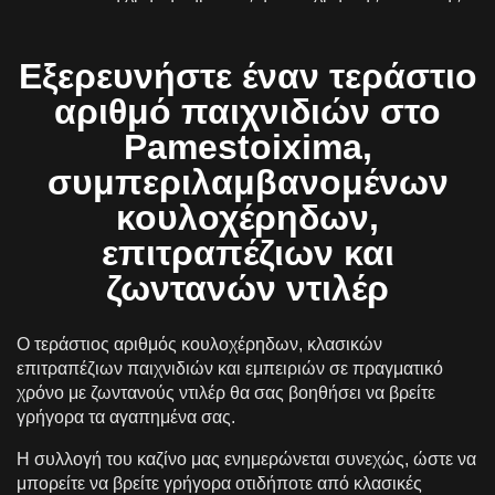
Εξερευνήστε έναν τεράστιο
αριθμό παιχνιδιών στο
Pamestoixima,
συμπεριλαμβανομένων
κουλοχέρηδων,
επιτραπέζιων και
ζωντανών ντιλέρ
Ο τεράστιος αριθμός κουλοχέρηδων, κλασικών
επιτραπέζιων παιχνιδιών και εμπειριών σε πραγματικό
χρόνο με ζωντανούς ντιλέρ θα σας βοηθήσει να βρείτε
γρήγορα τα αγαπημένα σας.
Η συλλογή του καζίνο μας ενημερώνεται συνεχώς, ώστε να
μπορείτε να βρείτε γρήγορα οτιδήποτε από κλασικές