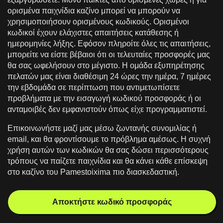
ορισμένα παιχνίδια καζίνο μπορεί να μπορούν να
χρησιμοποιήσουν ορισμένους κωδικούς. Ορισμένοι
κωδικοί έχουν ελάχιστες απαιτήσεις κατάθεσης ή
ημερομηνίες λήξης. Εφόσον πληροίτε όλες τις απαιτήσεις,
μπορείτε να είστε βέβαιοι ότι οι τελευταίες προσφορές μας
θα σας ωφελήσουν στο μέγιστο. Η ομάδα εξυπηρέτησης
πελατών μας είναι διαθέσιμη 24 ώρες την ημέρα, 7 ημέρες
την εβδομάδα σε περίπτωση που αντιμετωπίσετε
προβλήματα με την εισαγωγή κωδικού προσφοράς ή οι
ανταμοιβές δεν εμφανιστούν όπως είχε προγραμματιστεί.
Επικοινωνήστε μαζί μας μέσω ζωντανής συνομιλίας ή
email, και θα φροντίσουμε το πρόβλημα αμέσως. Η συχνή
χρήση αυτών των κωδικών θα σας δώσει περισσότερους
τρόπους να παίζετε παιχνίδια και θα κάνει κάθε επίσκεψη
στο καζίνο του Pamestoixima πιο διασκεδαστική.
Αποκτήστε κωδικό προσφοράς