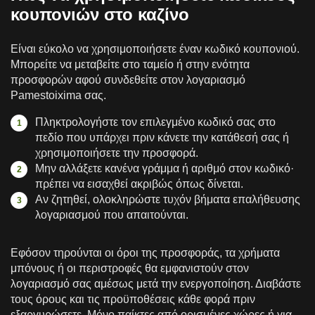
κουπονιών στο καζίνο
Είναι εύκολο να χρησιμοποιήσετε έναν κωδικό κουπονιού.
Μπορείτε να μεταβείτε στο ταμείο ή στην ενότητα
προσφορών αφού συνδεθείτε στον λογαριασμό
Pamestoixima σας.
Πληκτρολογήστε τον επιλεγμένο κωδικό σας στο
πεδίο που υπάρχει πριν κάνετε την κατάθεσή σας ή
χρησιμοποιήσετε την προσφορά.
Μην αλλάξετε κανένα γράμμα ή αριθμό στον κωδικό·
πρέπει να εισαχθεί ακριβώς όπως δίνεται.
Αν ζητηθεί, ολοκληρώστε τυχόν βήματα επαλήθευσης
λογαριασμού που απαιτούνται.
Εφόσον τηρούνται οι όροι της προσφοράς, τα χρήματα
μπόνους ή οι περιστροφές θα εμφανιστούν στον
λογαριασμό σας αμέσως μετά την ενεργοποίηση. Διαβάστε
τους όρους και τις προϋποθέσεις κάθε φορά πριν
εξαργυρώσετε. Μόνο παίκτες από ορισμένες χώρες ή για