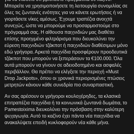
Μπορείτε να χρησιμοποιήσετε τη λειτουργία συνομιλίας σε
όλες τις ζωντανές ενότητες για να κάνετε ερωτήσεις ή να
γιορτάσετε νίκες αμέσως. Έχουμε τραπέζια ανοιχτά
συνεχώς, ώστε να μπορούμε να προσαρμοστούμε στο
πρόγραμμά σας. Η αίθουσα παιχνιδιών μας διαθέτει
επίσης προηγμένο φιλτράρισμα που διευκολύνει την
εύρεση παιχνιδιών τζάκποτ ή παιχνιδιών διαθέσιμων μόνο
εδώ γρήγορα. Αρκετά παιχνίδια προσφέρουν προοδευτικά
τζάκποτ που μπορούν να ξεπεράσουν τα €100.000. Όλα
αυτά μπορούν να γίνουν σε αδειοδοτημένο και ασφαλές
περιβάλλον. Θα πρέπει να ελέγξετε την περιοχή «Must
Drop Jackpots», όπου οι χρονικά περιορισμένες πτώσεις
μετρητών κάνουν κάθε συνεδρία πιο συναρπαστική.
Αν σας αρέσουν οι γρήγοροι κουλοχέρηδες, τα κλασικά
επιτραπέζια παιχνίδια ή τα κοινωνικά ζωντανά δωμάτια, το
Pamestoixima διευκολύνει την πρόσβαση στην καλύτερη
ψυχαγωγία. Αυτό το καζίνο έχει πάντα νέα παιχνίδια να
ανακαλύψετε επειδή κυκλοφορούν νέα κάθε μήνα.