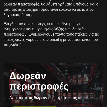
δωρεάν περιστροφές, θα λάβετε χρήματα μπόνους, και οι
απαιτήσεις στοιχηματισμού είναι εύκολο να δείτε στον
λογαριασμό σας.
Ελέγξτε τον πίνακα ελέγχου του καζίνο μας για
ενημερώσεις και ημερομηνίες λήξης των δωρεάν
περιστροφών. Ενημερώνουμε πάντα τους παίκτες για τις
επερχόμενες γύρους μέσω email ή μηνύματος εντός του
παιχνιδιού.
Δωρεάν
περιστροφές
Αποκτήστε τις δωρεάν περιστροφές σας τώρα!