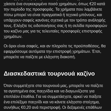
χάσετε ένα συγκεκριμένο ποσό χρημάτων, όπως €20 κατά
την περίοδο της προσφοράς. Τα χρήματα που λαμβάνετε
πίσω μπορεί να είναι πραγματικά ή τεχνικό μπόνους, και
υπάρχουν σαφείς κανόνες σχετικά με τον τρόπο ανάληψής
τους. Ελέγξτε τις ειδοποιήσεις σας ή τη σελίδα προσφορών
του καζίνο μας για τις τελευταίες προσφορές επιστροφής
χρημάτων.
Οι όροι είναι σαφείς, και αν πληροίτε τις προϋποθέσεις, θα
εφαρμόσουμε αυτόματα την επιστροφή χρημάτων. Έτσι,
μπορείτε να παίζετε με ελάχιστη διακοπή.
Διασκεδαστικά τουρνουά καζίνο
Όταν συμμετέχετε στα τουρνουά μας, μπορείτε να παίζετε
τα αγαπημένα σας παιχνίδια και να διαγωνίζεστε για
επιπλέον έπαθλα. Για να συμμετάσχετε, αρκεί να παίξετε
ένα επιλέξιμο παιχνίδι και να κάνετε ελάχιστο στοίχημα,
συνήθως €0,20 ανά περιστροφή. Οι δεξαμενές επάθλων