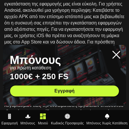
εγκατάσταση της εφαρμογής μας είναι εύκολη. Για χρήστες
Android, ακολουθεί μια γρήγορη περίληψη: Κατεβάστε το
αρχείο APK από τον επίσημο ιστότοπό μας και βεβαιωθείτε
ότι η συσκευή σας επιτρέπει την εγκατάσταση εφαρμογών
από αξιόπιστες πηγές. Για να εγκαταστήσετε την εφαρμογή
μας, οι χρήστες iOS θα πρέπει να αναζητήσουν τη μάρκα
μας στο App Store και να δώσουν άδεια. Για πρόσθετη
ευκολία, η εφαρμογή μας υποστηρίζει επίσης βιομετρική
σύνδεση. Για άλλες συσκευές, όπως tablet, κατεβάστε την
Μπόνους
εφαρμογή από το επίσημο κατάστημα για το λειτουργικό
σας σύστημα και βεβαιωθείτε ότι λειτουργεί με τη συσκευή
για πρώτη κατάθεση
σας. Αυτή η προσέγγιση πολλαπλών συσκευών σας
1000€ + 250 FS
επιτρέπει να κάνετε περισσότερα από το να παίζετε απλώς
παιχνίδια. Σας επιτρέπει επίσης να κάνετε γρήγορες
Εγγραφή
καταθέσεις, να συμμετέχετε σε ζωντανά καζίνο και να ζητάτε
αναλήψεις εύκολα από οπουδήποτε. Από τη διαχείριση
λογαριασμών έως την ενσωμάτωση εργαλείων υπεύθυνου
τζογαρίσματος στην ίδια την εφαρμογή, το λογισμικό μας τα
έχει όλα.
Εφαρμογή
Μπόνους
Μενού
Κωδικός Προσφοράς
Μπόνους Χωρίς Κατάθεση
Μπορείτε να λαμβάνετε ειδοποιήσεις push στο τηλέφωνό