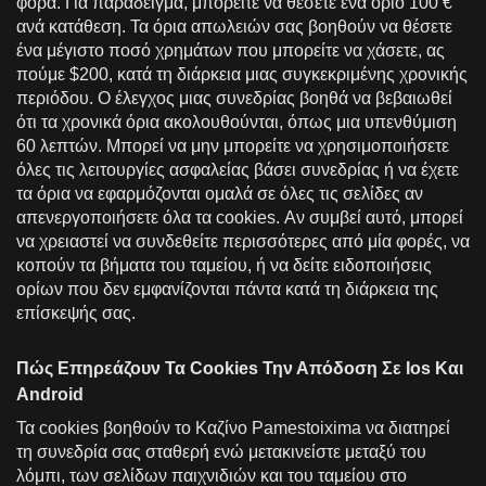
φορά. Για παράδειγμα, μπορείτε να θέσετε ένα όριο 100 €
ανά κατάθεση. Τα όρια απωλειών σας βοηθούν να θέσετε
ένα μέγιστο ποσό χρημάτων που μπορείτε να χάσετε, ας
πούμε $200, κατά τη διάρκεια μιας συγκεκριμένης χρονικής
περιόδου. Ο έλεγχος μιας συνεδρίας βοηθά να βεβαιωθεί
ότι τα χρονικά όρια ακολουθούνται, όπως μια υπενθύμιση
60 λεπτών. Μπορεί να μην μπορείτε να χρησιμοποιήσετε
όλες τις λειτουργίες ασφαλείας βάσει συνεδρίας ή να έχετε
τα όρια να εφαρμόζονται ομαλά σε όλες τις σελίδες αν
απενεργοποιήσετε όλα τα cookies. Αν συμβεί αυτό, μπορεί
να χρειαστεί να συνδεθείτε περισσότερες από μία φορές, να
κοπούν τα βήματα του ταμείου, ή να δείτε ειδοποιήσεις
ορίων που δεν εμφανίζονται πάντα κατά τη διάρκεια της
επίσκεψής σας.
Πώς Επηρεάζουν Τα Cookies Την Απόδοση Σε Ios Και
Android
Τα cookies βοηθούν το Καζίνο Pamestoixima να διατηρεί
τη συνεδρία σας σταθερή ενώ μετακινείστε μεταξύ του
λόμπι, των σελίδων παιχνιδιών και του ταμείου στο