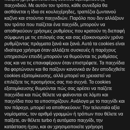
παιχνιδιού. Με αυτόν τον τρόπο, κάθε συνεδρία θα
αισθάνεται η ίδια σε κουλοχέρηδες, τραπέζια ζωντανού
καζίνο και στούντιο παιχνιδιών. Παρόλο που δεν αλλάζουν
τον τρόπο που παίζεται ένα παιχνίδι, μπορούν να
αποθηκεύουν χρήσιμες ρυθμίσεις που κρατούν τη διεπαφή
σύμφωνη με τις επιλογές σας και σας εξοικονομούν χρόνο
ρυθμίζοντας πράγματα ξανά και ξανά. Αυτά τα cookies είναι
ιδιαίτερα χρήσιμα όταν αλλάζετε συσκευές ή παρόχους
υπηρεσιών επειδή μπορούν να θυμούνται τις ρυθμίσεις
σας και να τις επαναφέρουν όταν επιστρέφετε. Τα παιχνίδια
θα φορτώνουν και θα παίζουν κανονικά αν δεν αποδεχθείτε
cookies εξατομίκευσης, αλλά μπορεί να χρειαστεί να
επιλέξετε τις προτιμήσεις σας πιο συχνά. Τα cookies
εξατομίκευσης θυμούνται πώς σας αρέσει να παίζετε
παιχνίδια και πώς θέλετε να φαίνονται σε λόμπι και
παιχνίδια που τα υποστηρίζουν. Ανάλογα με το παιχνίδι και
τον πάροχο, μπορεί να αποθηκεύουν: Την τελευταία αξία
νομίσματος, τον αριθμό γραμμών ή τρόπων που θέλετε να
παίξετε, αν θέλετε turbo ή αυτόματο παιχνίδι, την
κατάσταση ήχου, και αν χρησιμοποιείτε γρήγορη