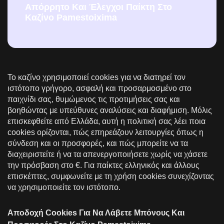
Απόρρητο Και Έλεγχοι Παίκτη Στο
Καζίνο Pamestoixima
Το καζίνο χρησιμοποιεί cookies για να διατηρεί τον
ιστότοπο γρήγορο, ασφαλή και προσαρμοσμένο στο
παιχνίδι σας, θυμώμενος τις προτιμήσεις σας και
βοηθώντας με υπεύθυνες αναλύσεις και διαφήμιση. Μόλις
επισκεφθείτε από Ελλάδα, αυτή η πολιτική σας λέει ποια
cookies ορίζονται, πώς επηρεάζουν λειτουργίες όπως η
σύνδεση και οι προσφορές, και πώς μπορείτε να τα
διαχειριστείτε ή να τα απενεργοποιήσετε χωρίς να χάσετε
την πρόσβαση στο €. Για παίκτες ελληνικός και άλλους
επισκέπτες, συμφωνείτε με τη χρήση cookies συνεχίζοντας
να χρησιμοποιείτε τον ιστότοπο.
Αποδοχή Cookies Για Να Λάβετε Μπόνους Και