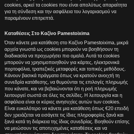
cookies, αρκεί τα cookies που είναι απολύτως απαραίτητα
για τη σύνδεση και την ασφάλεια του λογαριασμού να
παραμένουν επιτρεπτά.
Καταθέσεις Στο Καζίνο Pamestoixima
Όταν κάνετε μια κατάθεση στο Καζίνο Pamestoixima, μικρά
αρχεία γνωστά ως cookies μπορούν να βοηθήσουν τη
διαδικασία να προχωρήσει πιο ομαλά. Αυτά τα cookies
μπορούν να χρησιμοποιηθούν για κάρτες, ηλεκτρονικά
πορτοφόλια, τραπεζικές μεταφορές και τοπικές μεθόδους.
Κάνουν βασικά πράγματα όπως να κρατούν ανοιχτή τη
συνεδρία κατάθεσης, να θυμούνται τις επιλογές πληρωμής
που κάνατε, και να βεβαιώνονται ότι η ροή πληρωμής
λειτουργεί σωστά σε όλες τις σελίδες. Η λειτουργία και η
ασφάλεια είναι οι κύριες ανησυχίες αυτών των cookies.
Είναι ευκολότερο να κάνετε μια κατάθεση όπως €20 επειδή
δεν χρειάζεται να εισάγετε τις ίδιες πληροφορίες ξανά και
ξανά κατά τη διάρκεια της ίδιας συνεδρίας. Βοηθούν επίσης
να μειώσουν τις αποτυχημένες καταθέσεις και να