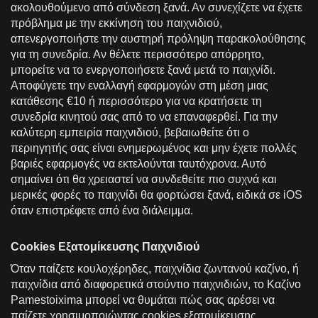
ακολουθούμενο από σύνδεση ξανά. Αν συνεχίζετε να έχετε
πρόβλημα με την εκκίνηση του παιχνιδιού,
απενεργοποιήστε την αυστηρή πρόληψη παρακολούθησης
για τη συνεδρία. Αν θέλετε περισσότερο απόρρητο,
μπορείτε να το ενεργοποιήσετε ξανά μετά το παιχνίδι.
Αποφύγετε την εναλλαγή εφαρμογών στη μέση μιας
κατάθεσης €10 ή περισσότερο για να κρατήσετε τη
συνεδρία κινητού σας από το να επαναφερθεί. Για την
καλύτερη εμπειρία παιχνιδιού, βεβαιωθείτε ότι ο
περιηγητής σας είναι ενημερωμένος και μην έχετε πολλές
βαριές εφαρμογές να εκτελούνται ταυτόχρονα. Αυτό
σημαίνει ότι θα χρειαστεί να συνδεθείτε πιο συχνά και
μερικές φορές το παιχνίδι θα φορτώσει ξανά, ειδικά σε iOS
όταν επιστρέφετε από ένα διάλειμμα.
Cookies Εξατομίκευσης Παιχνιδιού
Όταν παίζετε κουλοχέρηδες, παιχνίδια ζωντανού καζίνο, ή
παιχνίδια από διαφορετικά στούντιο παιχνιδιών, το Καζίνο
Pamestoixima μπορεί να θυμάται πώς σας αρέσει να
παίζετε χρησιμοποιώντας cookies εξατομίκευσης