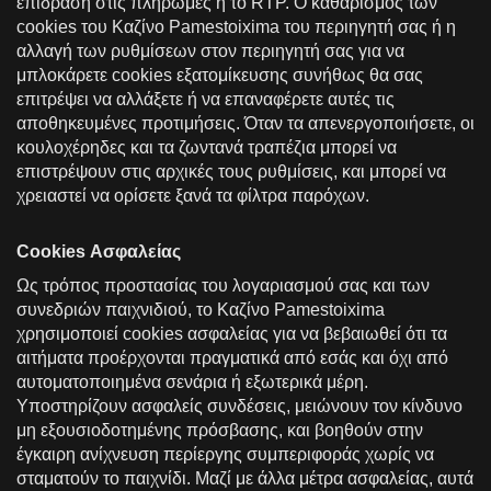
επίδραση στις πληρωμές ή το RTP. Ο καθαρισμός των
cookies του Καζίνο Pamestoixima του περιηγητή σας ή η
αλλαγή των ρυθμίσεων στον περιηγητή σας για να
μπλοκάρετε cookies εξατομίκευσης συνήθως θα σας
επιτρέψει να αλλάξετε ή να επαναφέρετε αυτές τις
αποθηκευμένες προτιμήσεις. Όταν τα απενεργοποιήσετε, οι
κουλοχέρηδες και τα ζωντανά τραπέζια μπορεί να
επιστρέψουν στις αρχικές τους ρυθμίσεις, και μπορεί να
χρειαστεί να ορίσετε ξανά τα φίλτρα παρόχων.
Cookies Ασφαλείας
Ως τρόπος προστασίας του λογαριασμού σας και των
συνεδριών παιχνιδιού, το Καζίνο Pamestoixima
χρησιμοποιεί cookies ασφαλείας για να βεβαιωθεί ότι τα
αιτήματα προέρχονται πραγματικά από εσάς και όχι από
αυτοματοποιημένα σενάρια ή εξωτερικά μέρη.
Υποστηρίζουν ασφαλείς συνδέσεις, μειώνουν τον κίνδυνο
μη εξουσιοδοτημένης πρόσβασης, και βοηθούν στην
έγκαιρη ανίχνευση περίεργης συμπεριφοράς χωρίς να
σταματούν το παιχνίδι. Μαζί με άλλα μέτρα ασφαλείας, αυτά