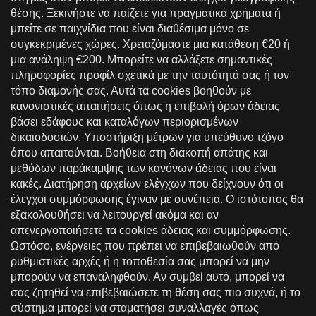
θέσης. Ξεκινήστε να παίζετε για πραγματικά χρήματα ή
μπείτε σε παιχνίδια που είναι διαθέσιμα μόνο σε
συγκεκριμένες χώρες. Χρειαζόμαστε μια κατάθεση €20 ή
μια ανάληψη €200. Μπορείτε να αλλάξετε σημαντικές
πληροφορίες προφίλ σχετικά με την ταυτότητά σας ή τον
τόπο διαμονής σας. Αυτά τα cookies βοηθούν με
κανονιστικές απαιτήσεις όπως η επιβολή όρων άδειας
βάσει εδάφους και καταλόγων περιορισμένων
δικαιοδοσιών. Υποστήριξη μέτρων για υπεύθυνο τζόγο
όπου απαιτούνται. Βοήθεια στη διακοπή απάτης και
μεθόδων παράκαμψης των κανόνων άδειας που είναι
κακές. Διατήρηση αρχείων ελέγχων που δείχνουν ότι οι
έλεγχοι συμμόρφωσης έγιναν με συνέπεια. Ο ιστότοπος θα
εξακολουθήσει να λειτουργεί ακόμα και αν
απενεργοποιήσετε τα cookies άδειας και συμμόρφωσης.
Ωστόσο, ενέργειες που πρέπει να επιβεβαιωθούν από
ρυθμιστικές αρχές ή η τοποθεσία σας μπορεί να μην
μπορούν να επαναληφθούν. Αν συμβεί αυτό, μπορεί να
σας ζητηθεί να επιβεβαιώσετε τη θέση σας πιο συχνά, ή το
σύστημα μπορεί να σταματήσει συναλλαγές όπως