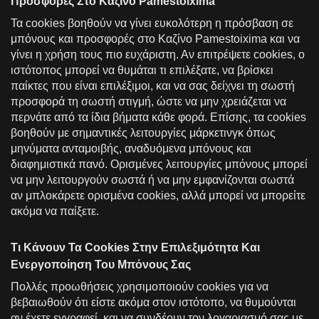
Προσφορές Στο Καζίνο Pamestoixima
Τα cookies βοηθούν να γίνει ευκολότερη η πρόσβαση σε
μπόνους και προσφορές στο Καζίνο Pamestoixima και να
γίνει η χρήση τους πιο ευχάριστη. Αν επιτρέψετε cookies, ο
ιστότοπος μπορεί να θυμάται τι επιλέξατε, να βρίσκει
παίκτες που είναι επιλέξιμοι, και να σας δείχνει τη σωστή
προσφορά τη σωστή στιγμή, ώστε να μην χρειάζεται να
περνάτε από τα ίδια βήματα κάθε φορά. Επίσης, τα cookies
βοηθούν με σημαντικές λειτουργίες μάρκετινγκ όπως
μηνύματα ανταμοιβής, αναδυόμενα μπόνους και
διαφημιστικά πανό. Ορισμένες λειτουργίες μπόνους μπορεί
να μην λειτουργούν σωστά ή να μην εμφανίζονται σωστά
αν μπλοκάρετε ορισμένα cookies, αλλά μπορεί να μπορείτε
ακόμα να παίξετε.
Τι Κάνουν Τα Cookies Στην Επιλεξιμότητα Και
Ενεργοποίηση Του Μπόνους Σας
Πολλές προωθήσεις χρησιμοποιούν cookies για να
βεβαιωθούν ότι είστε ακόμα στον ιστότοπο, να θυμούνται
αν έχετε εγγραφεί, και να συνδέουν τον λογαριασμό σας με