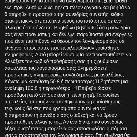
βοηθήσουν τον ιστότοπο να αναγνωρίσει ότι έχετε βρεθεί
εκεί πριν. Αυτό μειώνει την επιπλέον εργασία και βοηθά να
διατηρηθεί η προστασία της συνεδρίας συνεπής, ειδικά
όταν μετακινείστε από ένα μέρος του ιστότοπου σε ένα
άλλο μετά τη σύνδεση. Βοηθά να βεβαιωθεί ότι η συνεδρία
σας είναι πραγματική και δεν έχει παραβιαστεί για ενέργειες
που είναι πιο πιθανό να θέσουν τον λογαριασμό σας σε
κίνδυνο, όπως αυτές που περιλαμβάνουν ευαίσθητες
πληροφορίες. Αυτό μπορεί να συμβεί αν προσπαθήσετε να:
Αλλάξετε τον κωδικό πρόσβασής σας ή τις ρυθμίσεις
ασφαλείας του λογαριασμού σας; Ενημερώσετε
προσωπικές πληροφορίες συνδεδεμένες με αναλήψεις;
Κάνετε μια κατάθεση 50 € ή περισσότερο; Ή Ζητήσετε μια
ανάληψη 100 € ή περισσότερο; Ή Επιβεβαιώσετε
πρόσβαση από νέα συσκευή ή περιηγητή. Τα cookies
ασφαλείας μπορούν να αποθηκεύουν μη ευαίσθητους
τεχνικούς δείκτες που χρησιμοποιούνται για να
διατηρήσουν τη συνεδρία σας σταθερή και να βρουν
προσπάθειες αλλαγής της. Αν ένα διακριτικό συνεδρίας
λήξει, ο ιστότοπος μπορεί να σας αποσυνδέσει αυτόματα
για να προστατεύσει τον λογαριασμό σας. Στη συνέχεια θα