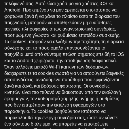
τηλέφωνό σας. Αυτό είναι χρήσιμο για χρήστες iOS και
Android. Προκειμένου να μην χρειάζεται ο ιστότοπος να
φορτώνει ξανά ή να χάνει το πλαίσιο κατά τη διάρκεια του
παιχνιδιού, μπορούν να αποθηκεύουν μη ευαίσθητες
τεχνικές πληροφορίες όπως αναγνωριστικά συνεδρίας,
προτιμώμενη γλώσσα και ρυθμίσεις επιπέδου συσκευής.
Τα cookies μπορούν να αλλάξουν την ταχύτητα, τη διάρκεια
σύνδεσης και το πόσο ομαλά επανασυνδέονται τα
παιχνίδια μετά από σύντομη πτώση σήματος επειδή το iOS
και το Android χειρίζονται την αποθήκευση διαφορετικά.
Όταν αλλάζετε μεταξύ Wi-Fi και κινητών δεδομένων,
διαχειριστείτε τα cookies σωστά για να αποφύγετε ξαφνικές
αποσυνδέσεις, αναδυόμενα παράθυρα που εμφανίζονται
ξανά και ξανά, και βρόχους φόρτωσης. Οι συνεδρίες
κινητών είναι πιο πιθανό να διακοπούν από την εναλλαγή
εφαρμογών, τον καθαρισμό χαμηλής μνήμης ή ρυθμίσεις
που δεν επιτρέπουν την εκτέλεση εφαρμογών στο
παρασκήνιο. Τα cookies βοηθούν τον ιστότοπο να
παρακολουθεί την ενεργή συνεδρία σας, ώστε αν κάνετε
ένα σύντομο διάλειμμα, να μπορείτε να επιστρέψετε