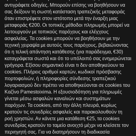
αντιγράφετε οδηγίες. Μπορούν επίσης να βοηθήσουν να
σας δείξουν τη σωστή κατάσταση τραπεζικής μεταφοράς
όταν επιστρέφετε στον ιστότοπο μετά την έναρξη μιας
μεταφοράς €200. Οι τοπικές μέθοδοι πληρωμής μπορεί να
λειτουργούν με τοπικούς παρόχους και ελέγχους
ασφαλείας. Τα cookies μπορούν να βοηθήσουν με την
τεχνική χειραψία με αυτούς τους παρόχους, βεβαιώνοντας
ότι η τελική απάντηση κατάθεσης (για παράδειγμα, €30)
καταγράφεται σωστά και ότι το υπόλοιπό σας ενημερώνεται
γρήγορα. Εξίσου σημαντικό είναι τι δεν αποθηκεύουν τα
cookies. Πλήρεις αριθμοί καρτών, κωδικοί πρόσβασης
πορτοφολιών, ή πληροφορίες σύνδεσης τραπεζικού
λογαριασμού δεν πρέπει να αποθηκεύονται σε cookies του
Καζίνο Pamestoixima. Η εξουσιοδότηση για πληρωμές
γίνεται μέσω ασφαλών καναλιών και συστημάτων
παρόχων. Τα cookies, από την άλλη πλευρά, κυρίως
κρατούν τις συνεδρίες ασφαλείς και παρακολουθούν τη
ροή χρηστών. Αν κάνετε μια κατάθεση €25, τα cookies
συνεδρίας κρατούν το ταμείο ανοιχτό μέχρι να κλείσετε τον
περιηγητή σας. Για να διατηρήσουν τη διαδικασία