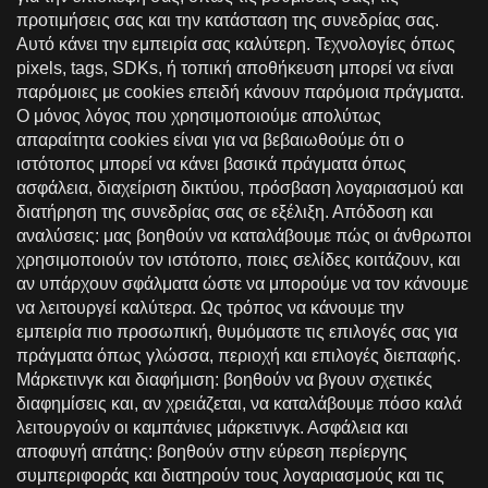
προτιμήσεις σας και την κατάσταση της συνεδρίας σας.
Αυτό κάνει την εμπειρία σας καλύτερη. Τεχνολογίες όπως
pixels, tags, SDKs, ή τοπική αποθήκευση μπορεί να είναι
παρόμοιες με cookies επειδή κάνουν παρόμοια πράγματα.
Ο μόνος λόγος που χρησιμοποιούμε απολύτως
απαραίτητα cookies είναι για να βεβαιωθούμε ότι ο
ιστότοπος μπορεί να κάνει βασικά πράγματα όπως
ασφάλεια, διαχείριση δικτύου, πρόσβαση λογαριασμού και
διατήρηση της συνεδρίας σας σε εξέλιξη. Απόδοση και
αναλύσεις: μας βοηθούν να καταλάβουμε πώς οι άνθρωποι
χρησιμοποιούν τον ιστότοπο, ποιες σελίδες κοιτάζουν, και
αν υπάρχουν σφάλματα ώστε να μπορούμε να τον κάνουμε
να λειτουργεί καλύτερα. Ως τρόπος να κάνουμε την
εμπειρία πιο προσωπική, θυμόμαστε τις επιλογές σας για
πράγματα όπως γλώσσα, περιοχή και επιλογές διεπαφής.
Μάρκετινγκ και διαφήμιση: βοηθούν να βγουν σχετικές
διαφημίσεις και, αν χρειάζεται, να καταλάβουμε πόσο καλά
λειτουργούν οι καμπάνιες μάρκετινγκ. Ασφάλεια και
αποφυγή απάτης: βοηθούν στην εύρεση περίεργης
συμπεριφοράς και διατηρούν τους λογαριασμούς και τις