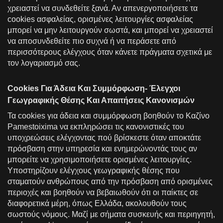
χρειαστεί να συνδεθείτε ξανά. Αν απενεργοποιήσετε τα
cookies ασφαλείας, ορισμένες λειτουργίες ασφαλείας
μπορεί να μην λειτουργούν σωστά, και μπορεί να χρειαστεί
να αποσυνδεθείτε πιο συχνά ή να περάσετε από
περισσότερους ελέγχους όταν κάνετε πράγματα σχετικά με
τον λογαριασμό σας.
Cookies Για Άδεια Και Συμμόρφωση- Έλεγχοι
Γεωγραφικής Θέσης Και Απαιτήσεις Κανονισμών
Τα cookies για άδεια και συμμόρφωση βοηθούν το Καζίνο
Pamestoixima να εκπληρώσει τις κανονιστικές του
υποχρεώσεις ελέγχοντας πού βρίσκεστε όταν αποκτάτε
πρόσβαση στην υπηρεσία και ενημερώνοντάς τους αν
μπορείτε να χρησιμοποιήσετε ορισμένες λειτουργίες.
Υποστηρίζουν ελέγχους γεωγραφικής θέσης που
σταματούν ανθρώπους από την πρόσβαση από ορισμένες
περιοχές και βοηθούν να βεβαιωθούν ότι οι παίκτες σε
διαφορετικά μέρη, όπως Ελλάδα, ακολουθούν τους
σωστούς νόμους. Μαζί με σήματα συσκευής και περιηγητή,