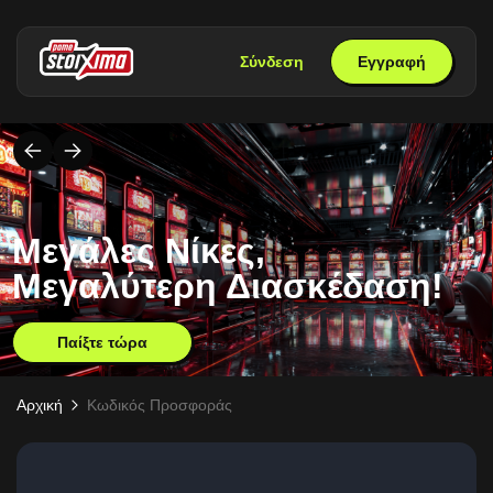
Σύνδεση
Εγγραφή
Μεγάλες Νίκες,
Μεγαλύτερη Διασκέδαση!
Παίξτε τώρα
Αρχική
Κωδικός Προσφοράς