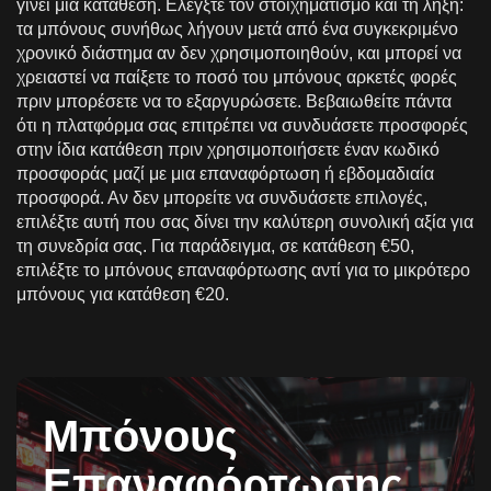
γίνει μια κατάθεση. Ελέγξτε τον στοιχηματισμό και τη λήξη:
τα μπόνους συνήθως λήγουν μετά από ένα συγκεκριμένο
χρονικό διάστημα αν δεν χρησιμοποιηθούν, και μπορεί να
χρειαστεί να παίξετε το ποσό του μπόνους αρκετές φορές
πριν μπορέσετε να το εξαργυρώσετε. Βεβαιωθείτε πάντα
ότι η πλατφόρμα σας επιτρέπει να συνδυάσετε προσφορές
στην ίδια κατάθεση πριν χρησιμοποιήσετε έναν κωδικό
προσφοράς μαζί με μια επαναφόρτωση ή εβδομαδιαία
προσφορά. Αν δεν μπορείτε να συνδυάσετε επιλογές,
επιλέξτε αυτή που σας δίνει την καλύτερη συνολική αξία για
τη συνεδρία σας. Για παράδειγμα, σε κατάθεση €50,
επιλέξτε το μπόνους επαναφόρτωσης αντί για το μικρότερο
μπόνους για κατάθεση €20.
Μπόνους
Επαναφόρτωσης