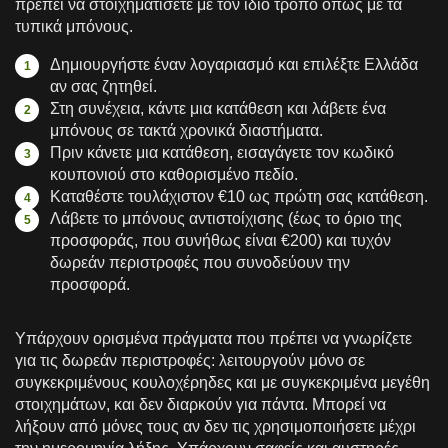
πρέπει να στοιχηματίσετε με τον ίδιο τρόπο όπως με τα
τυπικά μπόνους.
Δημιουργήστε έναν λογαριασμό και επιλέξτε Ελλάδα
αν σας ζητηθεί.
Στη συνέχεια, κάντε μια κατάθεση και λάβετε ένα
μπόνους σε τακτά χρονικά διαστήματα.
Πριν κάνετε μια κατάθεση, εισαγάγετε τον κωδικό
κουπονιού στο καθορισμένο πεδίο.
Καταθέστε τουλάχιστον €10 ως πρώτη σας κατάθεση.
Λάβετε το μπόνους αντιστοίχισης (έως το όριο της
προσφοράς, που συνήθως είναι €200) και τυχόν
δωρεάν περιστροφές που συνοδεύουν την
προσφορά.
Υπάρχουν ορισμένα πράγματα που πρέπει να γνωρίζετε
για τις δωρεάν περιστροφές: λειτουργούν μόνο σε
συγκεκριμένους κουλοχέρηδες και με συγκεκριμένα μεγέθη
στοιχημάτων, και δεν διαρκούν για πάντα. Μπορεί να
λήξουν από μόνες τους αν δεν τις χρησιμοποιήσετε μέχρι