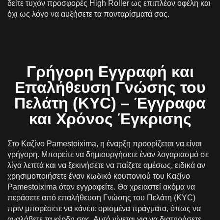
δείτε τυχόν προσφορές High Roller ως επιπλέον οφέλη και
όχι ως λόγο να αυξήσετε τα πονταρίσματά σας.
Γρήγορη Εγγραφή και
Επαλήθευση Γνώσης του
Πελάτη (KYC) – Έγγραφα
και Χρόνος Έγκρισης
Στο Καζίνο Pamestoixima, η έναρξη προορίζεται να είναι
γρήγορη. Μπορείτε να δημιουργήσετε έναν λογαριασμό σε
λίγα λεπτά και να ξεκινήσετε να παίζετε αμέσως, ειδικά αν
χρησιμοποιήσετε έναν κωδικό κουπονιού του Καζίνο
Pamestoixima όταν εγγραφείτε. Θα χρειαστεί ακόμα να
περάσετε από επαλήθευση Γνώσης του Πελάτη (KYC)
πριν μπορέσετε να κάνετε ορισμένα πράγματα, όπως να
αναλάβετε τα κέρδη σας. Αυτό γίνεται για να διατηρήσετε