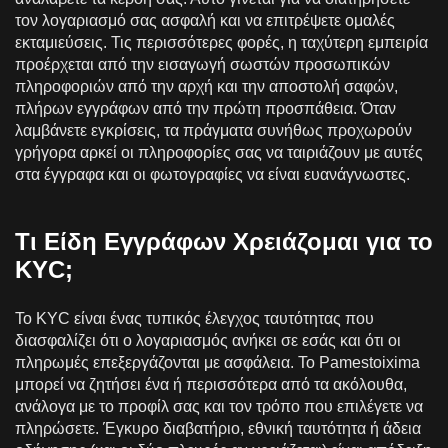
τον λογαριασμό σας ασφαλή και να επιτρέψετε ομαλές
εκταμιεύσεις. Τις περισσότερες φορές, η ταχύτερη εμπειρία
προέρχεται από την εισαγωγή σωστών προσωπικών
πληροφοριών από την αρχή και την αποστολή σαφών,
πλήρων εγγράφων από την πρώτη προσπάθεια. Όταν
λαμβάνετε εγκρίσεις, τα πράγματα συνήθως προχωρούν
γρήγορα αρκεί οι πληροφορίες σας να ταιριάζουν με αυτές
στα έγγραφα και οι φωτογραφίες να είναι ευανάγνωστες.
Τι Είδη Εγγράφων Χρειάζομαι για το
KYC;
Το KYC είναι ένας τυπικός έλεγχος ταυτότητας που
διασφαλίζει ότι ο λογαριασμός ανήκει σε εσάς και ότι οι
πληρωμές επεξεργάζονται με ασφάλεια. Το Pamestoixima
μπορεί να ζητήσει ένα ή περισσότερα από τα ακόλουθα,
ανάλογα με το προφίλ σας και τον τρόπο που επιλέγετε να
πληρώσετε. Έγκυρο διαβατήριο, εθνική ταυτότητα ή άδεια