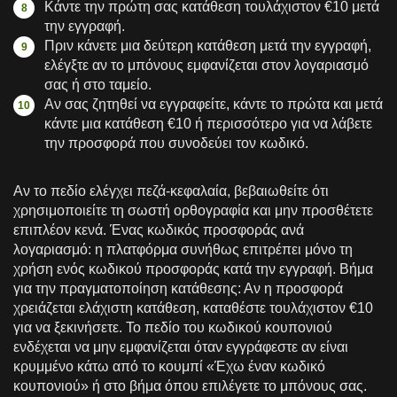
Κάντε την πρώτη σας κατάθεση τουλάχιστον €10 μετά
την εγγραφή.
Πριν κάνετε μια δεύτερη κατάθεση μετά την εγγραφή,
ελέγξτε αν το μπόνους εμφανίζεται στον λογαριασμό
σας ή στο ταμείο.
Αν σας ζητηθεί να εγγραφείτε, κάντε το πρώτα και μετά
κάντε μια κατάθεση €10 ή περισσότερο για να λάβετε
την προσφορά που συνοδεύει τον κωδικό.
Αν το πεδίο ελέγχει πεζά-κεφαλαία, βεβαιωθείτε ότι
χρησιμοποιείτε τη σωστή ορθογραφία και μην προσθέτετε
επιπλέον κενά. Ένας κωδικός προσφοράς ανά
λογαριασμό: η πλατφόρμα συνήθως επιτρέπει μόνο τη
χρήση ενός κωδικού προσφοράς κατά την εγγραφή. Βήμα
για την πραγματοποίηση κατάθεσης: Αν η προσφορά
χρειάζεται ελάχιστη κατάθεση, καταθέστε τουλάχιστον €10
για να ξεκινήσετε. Το πεδίο του κωδικού κουπονιού
ενδέχεται να μην εμφανίζεται όταν εγγράφεστε αν είναι
κρυμμένο κάτω από το κουμπί «Έχω έναν κωδικό
κουπονιού» ή στο βήμα όπου επιλέγετε το μπόνους σας.