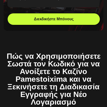
Διεκδικήστε Μπόνους
Πώς να Χρησιμοποιήσετε
Σωστά τον Κωδικό για να
Ανοίξετε το Καζίνο
Pamestoixima και να
Ξεκινήσετε τη Διαδικασία
Εγγραφής για Νέο
Λογαριασμό