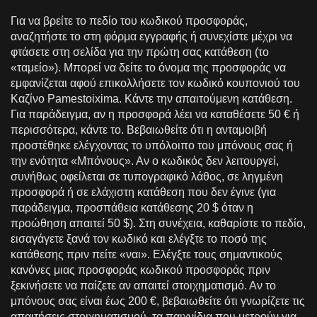
Για να βρείτε το πεδίο του κωδικού προσφοράς,
αναζητήστε το στη φόρμα εγγραφής ή συνεχίστε μέχρι να
φτάσετε στη σελίδα για την πρώτη σας κατάθεση (το
«ταμείο»). Μπορεί να δείτε το όνομα της προσφοράς να
εμφανίζεται αφού επικολλήσετε τον κωδικό κουπονιού του
Καζίνο Pamestoixima. Κάντε την απαιτούμενη κατάθεση.
Για παράδειγμα, αν η προσφορά λέει να καταθέσετε 50 € ή
περισσότερα, κάντε το. Βεβαιωθείτε ότι η ανταμοιβή
προστέθηκε ελέγχοντας το υπόλοιπο του μπόνους σας ή
την ενότητα «Μπόνους». Αν ο κωδικός δεν λειτουργεί,
συνήθως οφείλεται σε τυπογραφικό λάθος, σε ληγμένη
προσφορά ή σε ελάχιστη κατάθεση που δεν έγινε (για
παράδειγμα, προσπάθεια κατάθεσης 20 $ όταν η
προώθηση απαιτεί 50 $). Στη συνέχεια, καθαρίστε το πεδίο,
εισαγάγετε ξανά τον κωδικό και ελέγξτε το ποσό της
κατάθεσης πριν πείτε «ναι». Ελέγξτε τους σημαντικούς
κανόνες μιας προσφοράς κωδικού προσφοράς πριν
ξεκινήσετε να παίζετε αν απαιτεί στοιχηματισμό. Αν το
μπόνους σας είναι έως 200 €, βεβαιωθείτε ότι γνωρίζετε τις
απαιτήσεις στοιχηματισμού, τα παιχνίδια που μετρούν για