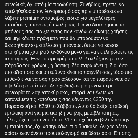
συνολικά, όχι από μία προώθηση. Συνήθως, πρέπει να
επαληθεύσετε τον λογαριασμό σας πριν μπορέσετε να
λάβετε premium ανταμοιβές, ειδικά για μεγαλύτερες
πιστώσεις μπόνους ή αναλήψεις. Για να διατηρήσετε το
μπόνους σας, παίξτε εντός των κανόνων δίκαιης χρήσης
και μην κάνετε πράγματα που θα μπορούσαν να
θεωρηθούν εκμετάλλευση μπόνους, όπως να κάνετε
στοιχήματα χαμηλού κινδύνου μόνο για να εκπληρώσετε τις
απαιτήσεις. Ενώ τα προγράμματα VIP αλλάζουν με την
πάροδο του χρόνου, η βασική ιδέα παραμένει η ίδια: όσο
πιο αξιόπιστο και υπεύθυνο είναι το παιχνίδι σας, τόσο πιο
πιθανό είναι να σας προσκαλέσουν και να παραμείνετε σε
υψηλότερο επίπεδο. Αν σχεδιάζετε μια μεγαλύτερη
συνεδρία το Σαββατοκύριακο, μπορεί να θέλετε να
κατανείμετε τις καταθέσεις σας κάνοντας €250 την
Παρασκευή και €250 το Σάββατο. Αυτό θα δείξει σταθερή
εμπλοκή αντί για μια έκρηξη υψηλής μεταβλητότητας.
Τέλος, έχετε κατά νου ότι το VIP στοχεύει να βελτιώσει την
εμπειρία σας, όχι να την κάνει πιο δύσκολη. Αν χρειάζεται,
ορίστε έναν άνετο προϋπολογισμό και θέστε όρια. Επίσης,