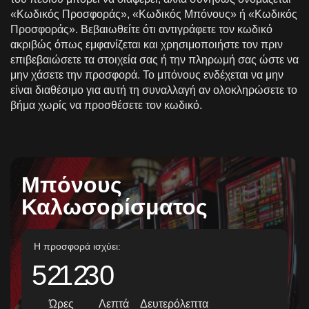
«Κωδικός Προσφοράς», «Κωδικός Μπόνους» ή «Κωδικός
Προσφοράς». Βεβαιωθείτε ότι αντιγράφετε τον κωδικό
ακριβώς όπως εμφανίζεται και χρησιμοποιήστε τον πριν
επιβεβαιώσετε τα στοιχεία σας ή την πληρωμή σας ώστε να
μην χάσετε την προσφορά. Το μπόνους ενδέχεται να μην
είναι διαθέσιμο για αυτή τη συναλλαγή αν ολοκληρώσετε το
βήμα χωρίς να προσθέσετε τον κωδικό.
Μπόνους
Καλωσορίσματος
Η προσφορά ισχύει:
52
12
28
Ώρες
Λεπτά
Δευτερόλεπτα