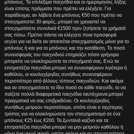
μπόνους. Τα επιλέξιμα παιχνίδια και οι ημερομηνίες λήξης
είναι επίσης πράγματα που πρέπει να ελέγξετε. Για
παράδειγμα, αν λάβετε ένα μπόνους €50 που πρέπει να
στοιχηματιστεί 30 φορές, μπορεί να χρειαστεί να
στοιχηματίσετε συνολικά €1500 πριν ζητήσετε τα χρήματά
σας πίσω. Πρέπει πάντα να ελέγχετε ποια προσφορά
ισχύει για να δείτε αν απαιτείται στοιχηματισμός μόνο για το
μπόνους ή και για το μπόνους και την κατάθεση. Το ποσό
συνεισφοράς του παιχνιδιού επηρεάζει πόσο γρήγορα
μπορείτε να ολοκληρώσετε τα στοιχήματά σας. Ενώ τα
επιτραπέζια παιχνίδια μπορεί να συνεισφέρουν λιγότερο ή
καθόλου, οι κουλοχέρηδες συνήθως συνεισφέρουν
περισσότερο από άλλους τύπους παιχνιδιών. Και ακόμα
και αν στοιχηματίσετε το ίδιο ποσό σε κάθε παιχνίδι, το να
παίζετε πολλά διαφορετικά παιχνίδια ταυτόχρονα μπορεί
πραγματικά να σας επιβραδύνει. Οι κουλοχέρηδες
συνήθως μετρούν περισσότερο, οπότε είναι ο ταχύτερος
τρόπος για να ολοκληρώσετε τον στοιχηματισμό σε ένα
μπόνους €25 έως €200. Τα ζωντανά καζίνο και τα
επιτραπέζια παιχνίδια μπορεί να μην μετρούν καθόλου ή
μόνο ένα μικρό ποσό, οπότε ακόμα και αν στοιχηματίσετε