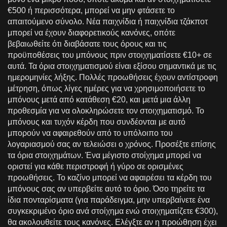
€500 ή περισσότερα, μπορεί να μην φτάσετε το
απαιτούμενο σύνολο. Νέα παιχνίδια ή παιχνίδια τζάκποτ
μπορεί να έχουν διαφορετικούς κανόνες, οπότε
βεβαιωθείτε ότι διαβάσατε τους όρους και τις
προϋποθέσεις του μπόνους πριν στοιχηματίσετε €10+ σε
αυτά. Τα όρια στοιχηματισμού είναι εξίσου σημαντικά με τις
ημερομηνίες λήξης. Πολλές προωθήσεις έχουν αντίστροφη
μέτρηση, όπως λίγες ημέρες για να χρησιμοποιήσετε το
μπόνους μετά από κατάθεση €20, και μετά μια άλλη
προθεσμία για να ολοκληρώσετε τον στοιχηματισμό. Το
μπόνους και τυχόν κέρδη που συνδέονται με αυτό
μπορούν να αφαιρεθούν από το υπόλοιπο του
λογαριασμού σας αν τελειώσει ο χρόνος. Προσέξτε επίσης
τα όρια στοιχημάτων. Ένα μέγιστο στοίχημα μπορεί να
οριστεί για κάθε περιστροφή ή γύρο σε ορισμένες
προωθήσεις. Το καζίνο μπορεί να αφαιρέσει τα κέρδη του
μπόνους σας αν υπερβείτε αυτό το όριο. Όσο τηρείτε τα
ίδια πονταρίσματα (για παράδειγμα, μην υπερβαίνετε ένα
συγκεκριμένο όριο ανά στοίχημα ενώ στοιχηματίζετε €300),
θα ακολουθείτε τους κανόνες. Ελέγξτε αν η προώθηση έχει