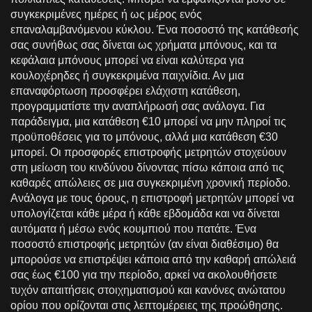
συγκεκριμένες ημέρες ή ως μέρος ενός
επαναλαμβανόμενου κύκλου. Ένα ποσοστό της κατάθεσής
σας συνήθως σας δίνεται ως χρήματα μπόνους, και τα
κεφάλαια μπόνους μπορεί να είναι καλύτερα για
κουλοχέρηδες ή συγκεκριμένα παιχνίδια. Αν μια
επαναφόρτωση προσφέρει ελάχιστη κατάθεση,
προγραμματίστε την αναπλήρωσή σας ανάλογα. Για
παράδειγμα, μια κατάθεση €10 μπορεί να μην πληροί τις
προϋποθέσεις για το μπόνους, αλλά μια κατάθεση €30
μπορεί. Οι προσφορές επιστροφής μετρητών στοχεύουν
στη μείωση του κινδύνου δίνοντας πίσω κάποια από τις
καθαρές απώλειες σε μια συγκεκριμένη χρονική περίοδο.
Ανάλογα με τους όρους, η επιστροφή μετρητών μπορεί να
υπολογίζεται κάθε μέρα ή κάθε εβδομάδα και να δίνεται
αυτόματα ή μέσω ενός κουμπιού που πατάτε. Ένα
ποσοστό επιστροφής μετρητών (αν είναι διαθέσιμο) θα
μπορούσε να επιστρέψει κάποια από την καθαρή απώλειά
σας έως €100 για την περίοδο, αρκεί να ακολουθήσετε
τυχόν απαιτήσεις στοιχηματισμού και κανόνες ανώτατου
ορίου που ορίζονται στις λεπτομέρειες της προώθησης.