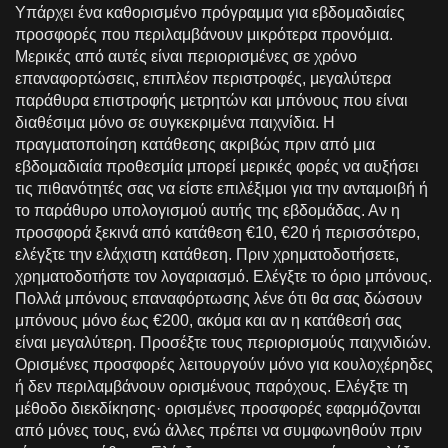
Υπάρχει ένα καθορισμένο πρόγραμμα για εβδομαδιαίες
προσφορές που περιλαμβάνουν μικρότερα προνόμια.
Μερικές από αυτές είναι περιορισμένες σε χρόνο
επαναφορτώσεις, επιπλέον περιστροφές, μεγαλύτερα
παράθυρα επιστροφής μετρητών και μπόνους που είναι
διαθέσιμα μόνο σε συγκεκριμένα παιχνίδια. Η
πραγματοποίηση κατάθεσης ακριβώς πριν από μια
εβδομαδιαία προθεσμία μπορεί μερικές φορές να αυξήσει
τις πιθανότητές σας να είστε επιλέξιμοι για την ανταμοιβή ή
το παράθυρο υπολογισμού αυτής της εβδομάδας. Αν η
προσφορά ξεκινά από κατάθεση €10, €20 ή περισσότερο,
ελέγξτε την ελάχιστη κατάθεση. Πριν χρηματοδοτήσετε,
χρηματοδοτήστε τον λογαριασμό. Ελέγξτε το όριο μπόνους.
Πολλά μπόνους επαναφόρτωσης λένε ότι θα σας δώσουν
μπόνους μόνο έως €200, ακόμα και αν η κατάθεσή σας
είναι μεγαλύτερη. Προσέξτε τους περιορισμούς παιχνιδιών.
Ορισμένες προσφορές λειτουργούν μόνο για κουλοχέρηδες
ή δεν περιλαμβάνουν ορισμένους παρόχους. Ελέγξτε τη
μέθοδο διεκδίκησης· ορισμένες προσφορές εφαρμόζονται
από μόνες τους, ενώ άλλες πρέπει να συμφωνηθούν πριν