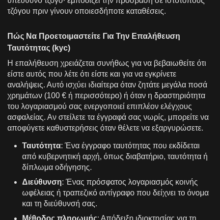
υπεύθυνο τζόγο· εμποδίζει την πρόσβαση σε ιστότοπους
τζόγου πριν γίνουν οποιεσδήποτε καταθέσεις.
Πώς Να Προετοιμαστείτε Για Την Επαλήθευση
Ταυτότητας (kyc)
Η επαλήθευση χρειάζεται συνήθως για να βεβαιωθείτε ότι
είστε αυτός που λέτε ότι είστε και για να εγκρίνετε
αναλήψεις. Αυτό ισχύει ιδιαίτερα όταν ζητάτε μεγάλα ποσά
χρημάτων (100 € ή περισσότερο) ή όταν η δραστηριότητα
του λογαριασμού σας ενεργοποιεί επιπλέον ελέγχους
ασφαλείας. Αν στείλετε τα έγγραφά σας νωρίς, μπορείτε να
αποφύγετε καθυστερήσεις όταν θέλετε να εξαργυρώσετε.
Ταυτότητα
: Ένα έγγραφο ταυτότητας που εκδίδεται
από κυβερνητική αρχή, όπως διαβατήριο, ταυτότητα ή
δίπλωμα οδήγησης.
Διεύθυνση
: Ένας πρόσφατος λογαριασμός κοινής
ωφέλειας ή τραπεζικό αντίγραφο που δείχνει το όνομα
και τη διεύθυνσή σας.
Μέθοδος πληρωμής
: Απόδειξη ιδιοκτησίας για τη