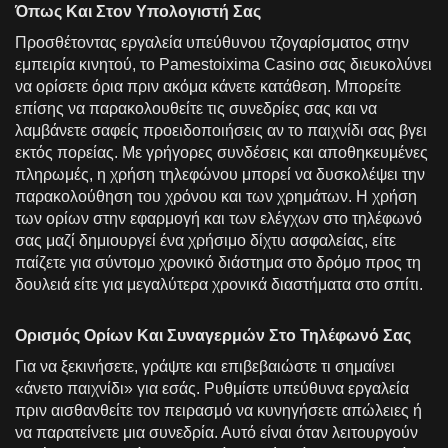
Όπως Και Στον Υπολογιστή Σας
Προσθέτοντας εργαλεία υπεύθυνου τζογαρίσματος στην
εμπειρία κινητού, το Pamestoixima Casino σας διευκολύνει
να ορίσετε όρια πριν ακόμα κάνετε κατάθεση. Μπορείτε
επίσης να παρακολουθείτε τις συνεδρίες σας και να
λαμβάνετε σαφείς προειδοποιήσεις αν το παιχνίδι σας βγει
εκτός πορείας. Με γρήγορες συνδέσεις και αποθηκευμένες
πληρωμές, η χρήση τηλεφώνου μπορεί να δυσκολέψει την
παρακολούθηση του χρόνου και των χρημάτων. Η χρήση
των ορίων στην εφαρμογή και των ελέγχων στο τηλέφωνό
σας μαζί δημιουργεί ένα χρήσιμο δίχτυ ασφαλείας, είτε
παίζετε για σύντομο χρονικό διάστημα στο δρόμο προς τη
δουλειά είτε για μεγαλύτερα χρονικά διαστήματα στο σπίτι.
Ορισμός Ορίων Και Συναγερμών Στο Τηλέφωνό Σας
Για να ξεκινήσετε, γράψτε και επιβεβαιώστε τι σημαίνει
«άνετο παιχνίδι» για εσάς. Ρυθμίστε υπεύθυνα εργαλεία
πριν αισθανθείτε τον πειρασμό να κυνηγήσετε απώλειες ή
να παρατείνετε μια συνεδρία. Αυτό είναι όταν λειτουργούν