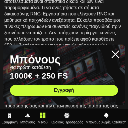
αποτελέσματα είναι στατιστικά δίκαια και δεν είναι
παραμορφωμένα. Τι να αναζητήσετε σε σήματα
δικαιοσύνης RNG: Εργαστήρια που ελέγχουν RNG και
μαθηματικά παιχνιδιών ανεξάρτητα. Εύκολα προσβάσιμοι
πίνακες πληρωμών και συνεπείς κανόνες παιχνιδιού πριν
ξεκινήσετε να παίζετε. Δεν υπάρχουν περίεργοι κανόνες
που αλλάζουν τον τρόπο που παίζετε αφού καταθέσετε
€50. Η διατήρηση των προσωπικών πληροφοριών
ασφαλών είναι ένα σημαντικό μέρος της λειτουργίας μιας
Μπόνους
υπεύθυνης επιχείρησης. Οι συνδέσεις και οι συναλλαγές
θα πρέπει να γίνονται μέσω κρυπτογραφημένων
για πρώτη κατάθεση
συνδέσεων, και τα ευαίσθητα δεδομένα θα πρέπει να
1000€ + 250 FS
αποθηκεύονται με τρόπο που τα εμποδίζει να
διαρρεύσουν.
Εγγραφή
Μπορείτε επίσης να περιμένετε διαδικασίες για την αλλαγή
του λογαριασμού σας, την επαναφορά του κωδικού
πρόσβασής σας και την επαλήθευση της ταυτότητάς σας
που είναι όλες εστιασμένες στην ασφάλεια. Αποφύγετε τη
χρήση του ίδιου κωδικού πρόσβασης για πολλαπλές
Εφαρμογή
Μπόνους
Μενού
Κωδικός Προσφοράς
Μπόνους Χωρίς Κατάθεση
υπηρεσίες και βεβαιωθείτε ότι έχετε ενεργοποιημένη την