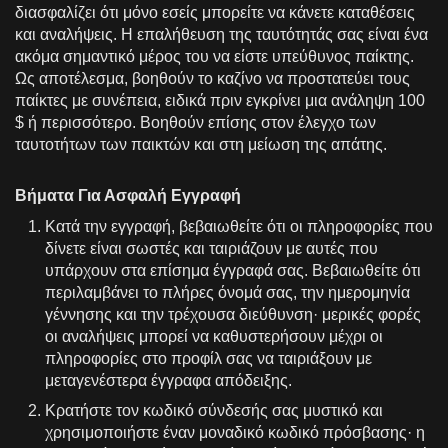
διασφαλίζει ότι μόνο εσείς μπορείτε να κάνετε καταθέσεις
και αναλήψεις. Η επαλήθευση της ταυτότητάς σας είναι ένα
ακόμα σημαντικό μέρος του να είστε υπεύθυνος παίκτης.
Ως αποτέλεσμα, βοηθούν το καζίνο να προστατεύει τους
παίκτες με συνέπεια, ειδικά πριν εγκρίνει μια ανάληψη 100
$ ή περισσότερο. Βοηθούν επίσης στον έλεγχο των
ταυτοτήτων των παικτών και στη μείωση της απάτης.
Βήματα Για Ασφαλή Εγγραφή
Κατά την εγγραφή, βεβαιωθείτε ότι οι πληροφορίες που
δίνετε είναι σωστές και ταιριάζουν με αυτές που
υπάρχουν στα επίσημα έγγραφά σας. Βεβαιωθείτε ότι
περιλαμβάνει το πλήρες όνομά σας, την ημερομηνία
γέννησης και την τρέχουσα διεύθυνση· μερικές φορές
οι αναλήψεις μπορεί να καθυστερήσουν μέχρι οι
πληροφορίες στο προφίλ σας να ταιριάξουν με
μεταγενέστερα έγγραφα απόδειξης.
Κρατήστε τον κωδικό σύνδεσής σας μυστικό και
χρησιμοποιήστε έναν μοναδικό κωδικό πρόσβασης· η