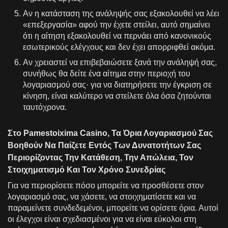
Αν η κατάσταση της ανάληψής σας εξακολουθεί να λέει
«επεξεργασία» αφού την έχετε στείλει, αυτό σημαίνει
ότι η αίτηση εξακολουθεί να περνάει από κανονικούς
εσωτερικούς ελέγχους και δεν έχει απορριφθεί ακόμα.
Αν χρειαστεί να επιβεβαιώσετε ξανά την ανάληψή σας,
συνήθως θα δείτε ένα αίτημα στην περιοχή του
λογαριασμού σας· για να διατηρήσετε την έγκριση σε
κίνηση, είναι καλύτερο να στείλετε όλα όσα ζητούνται
ταυτόχρονα.
Στο Pamestoixima Casino, Τα Όρια Λογαριασμού Σας
Βοηθούν Να Παίζετε Εντός Των Δυνατοτήτων Σας
Περιορίζοντας Την Κατάθεση, Την Απώλεια, Τον
Στοιχηματισμό Και Τον Χρόνο Συνεδρίας
Για να περιορίσετε πόσο μπορείτε να προσθέσετε στον
λογαριασμό σας, να χάσετε, να στοιχηματίσετε και να
παραμείνετε συνδεδεμένοι, μπορείτε να ορίσετε όρια. Αυτοί
οι έλεγχοι είναι σχεδιασμένοι για να είναι εύκολοι στη